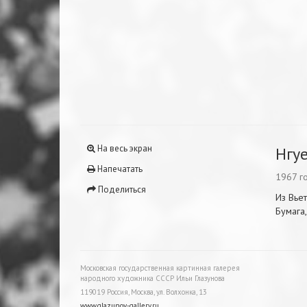
На весь экран
Нгу
Напечатать
1967 г
Поделиться
Из Вье
Бумага,
Московская государственная картинная галерея
народного художника СССР Ильи Глазунова
119019 Россия, Москва, ул. Волхонка, 13
www.glazunov-gallery.ru