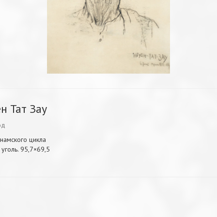
ен Тат Зау
од
тнамского цикла
 уголь. 95,7×69,5